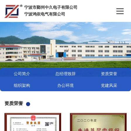
宁波市鄞州中久电子有限公司

宁波鸿依电气有限公司
公司简介
总经理致辞
资质荣誉
组织架构
办公环境
党建风采
资质荣誉