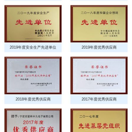
2019年度安全生产先进单位
2019年度优秀供应商
2018年度优秀供应商
2017年度优秀供应商