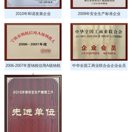
2010年和谐发展企业
2009年安全生产标准企业
2006-2007年度纳税信用A级纳税
中华全国工商业联合会企业会员
人